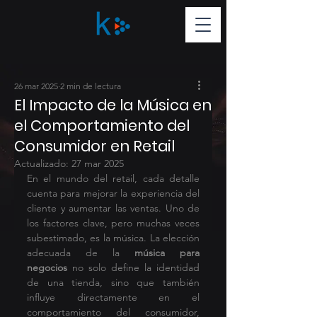
26 mar 2025
2 min de lectura
El Impacto de la Música en
el Comportamiento del
Consumidor en Retail
Actualizado:
27 mar 2025
En el mundo del retail, cada detalle 
cuenta para mejorar la experiencia del 
cliente y aumentar las ventas. Uno de 
los factores clave, pero muchas veces 
subestimado, es la música. La elección 
adecuada de la 
música para 
negocios
 no solo define la identidad 
de una tienda, sino que también 
influye directamente en el 
comportamiento del consumidor, 