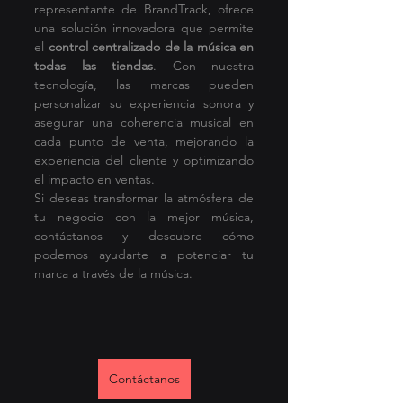
representante de BrandTrack, ofrece 
una solución innovadora que permite 
el 
control centralizado de la música en 
todas las tiendas
. Con nuestra 
tecnología, las marcas pueden 
personalizar su experiencia sonora y 
asegurar una coherencia musical en 
cada punto de venta, mejorando la 
experiencia del cliente y optimizando 
el impacto en ventas.
Si deseas transformar la atmósfera de 
tu negocio con la mejor música, 
contáctanos y descubre cómo 
podemos ayudarte a potenciar tu 
marca a través de la música.
Contáctanos