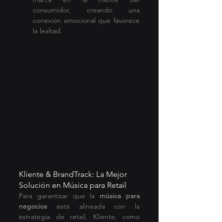
consumidor, creando una 
conexión emocional que favorece 
la lealtad.
Kliente & BrandTrack: La Mejor 
Solución en Música para Retail
Para garantizar que la 
música para 
negocios
 esté alineada con la 
estrategia de retail, Kliente, como 