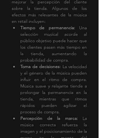
mejorar la percepción del cliente 
sobre la tienda. Algunos de los 
efectos más relevantes de la música 
en retail incluyen:
Tiempo de permanencia:
 Una 
selección musical acorde al 
público objetivo puede hacer que 
los clientes pasen más tiempo en 
la tienda, aumentando la 
probabilidad de compra.
Toma de decisiones:
 La velocidad 
y el género de la música pueden 
influir en el ritmo de compra. 
Música suave y relajante tiende a 
prolongar la permanencia en la 
tienda, mientras que ritmos 
rápidos pueden agilizar el 
proceso de compra.
Percepción de la marca:
 La 
música correcta refuerza la 
imagen y el posicionamiento de la 
marca en la mente del 