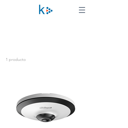
Inicio
Cámaras FishEye
Cámaras FishEye
1 producto
Ordenar