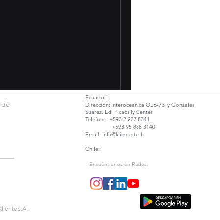
Ecuador:
s de
Dirección: Interoceanica OE6-73 y Gonzales
Suarez. Ed. Picadilly Center
Teléfono: +593 2 237 8341
+593 95 888 3140
Email:
info@kliente.tech
Chile:
Encuéntranos en Redes:
KlienteS.A..